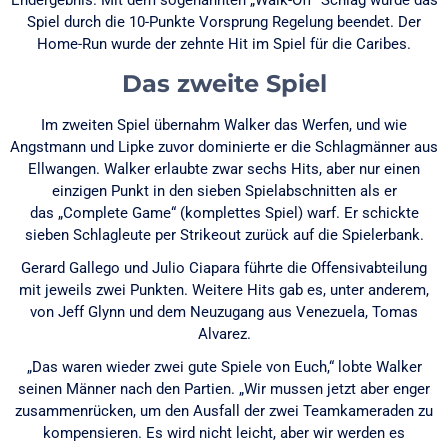
Spiel durch die 10-Punkte Vorsprung Regelung beendet. Der
Home-Run wurde der zehnte Hit im Spiel für die Caribes.
Das zweite Spiel
Im zweiten Spiel übernahm Walker das Werfen, und wie
Angstmann und Lipke zuvor dominierte er die Schlagmänner aus
Ellwangen. Walker erlaubte zwar sechs Hits, aber nur einen
einzigen Punkt in den sieben Spielabschnitten als er
das „Complete Game“ (komplettes Spiel) warf. Er schickte
sieben Schlagleute per Strikeout zurück auf die Spielerbank.
Gerard Gallego und Julio Ciapara führte die Offensivabteilung
mit jeweils zwei Punkten. Weitere Hits gab es, unter anderem,
von Jeff Glynn und dem Neuzugang aus Venezuela, Tomas
Alvarez.
„Das waren wieder zwei gute Spiele von Euch,“ lobte Walker
seinen Männer nach den Partien. „Wir mussen jetzt aber enger
zusammenrücken, um den Ausfall der zwei Teamkameraden zu
kompensieren. Es wird nicht leicht, aber wir werden es