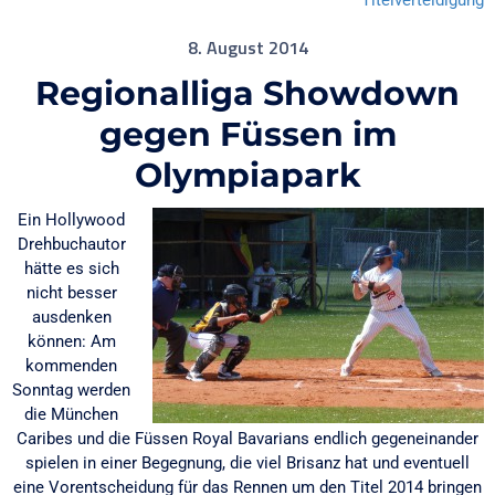
8. August 2014
Regionalliga Showdown
gegen Füssen im
Olympiapark
Ein Hollywood
Drehbuchautor
hätte es sich
nicht besser
ausdenken
können: Am
kommenden
Sonntag werden
die München
Caribes und die Füssen Royal Bavarians endlich gegeneinander
spielen in einer Begegnung, die viel Brisanz hat und eventuell
eine Vorentscheidung für das Rennen um den Titel 2014 bringen