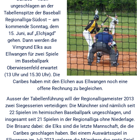
ungeschlagen an der
Tabellenspitze der Baseball
Regionalliga-Südost – am
kommende Sonntag, dem
15. Juni, auf „Elchjagd“
gehen. Dann werden die
Virngrund Elks aus
Ellwangen für zwei Spiele
im Baseballpark
Oberwiesenfeld erwartet
(13 Uhr und 15.30 Uhr). Die
Caribes haben mit den Elchen aus Ellwangen noch eine
offene Rechnung zu begleichen.
Ausser der Tabellenführung will der Regionalligameister 2013
zwei Siegesserien verteidigen: Die Münchner sind nämlich seit
22 Spielen im heimischen Baseballpark ungeschlagen, und
insgesamt seit 21 Spielen in der Regionalliga ohne Niederlage.
Die Brisanz dabei: die Elks sind die letzte Mannschaft, die die
Caribes geschlagen haben. Bei einem Auswärtsspiel in