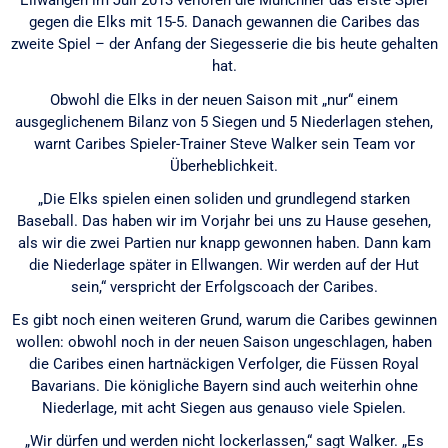
Ellwangen im Juli 2013 verloren die Münchner das erste Spiel
gegen die Elks mit 15-5. Danach gewannen die Caribes das
zweite Spiel – der Anfang der Siegesserie die bis heute gehalten
hat.
Obwohl die Elks in der neuen Saison mit „nur“ einem
ausgeglichenem Bilanz von 5 Siegen und 5 Niederlagen stehen,
warnt Caribes Spieler-Trainer Steve Walker sein Team vor
Überheblichkeit.
„Die Elks spielen einen soliden und grundlegend starken
Baseball. Das haben wir im Vorjahr bei uns zu Hause gesehen,
als wir die zwei Partien nur knapp gewonnen haben. Dann kam
die Niederlage später in Ellwangen. Wir werden auf der Hut
sein,“ verspricht der Erfolgscoach der Caribes.
Es gibt noch einen weiteren Grund, warum die Caribes gewinnen
wollen: obwohl noch in der neuen Saison ungeschlagen, haben
die Caribes einen hartnäckigen Verfolger, die Füssen Royal
Bavarians. Die königliche Bayern sind auch weiterhin ohne
Niederlage, mit acht Siegen aus genauso viele Spielen.
„Wir dürfen und werden nicht lockerlassen,“ sagt Walker. „Es