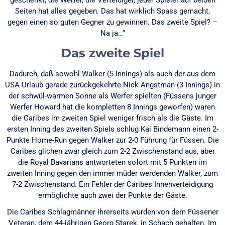
Seiten hat alles gegeben. Das hat wirklich Spass gemacht,
gegen einen so guten Gegner zu gewinnen. Das zweite Spiel? –
Na ja…“
Das zweite Spiel
Dadurch, daß sowohl Walker (5 Innings) als auch der aus dem
USA Urlaub gerade zurückgekehrte Nick Angstman (3 Innings) in
der schwül-warmen Sonne als Werfer spielten (Füssens junger
Werfer Howard hat die kompletten 8 Innings geworfen) waren
die Caribes im zweiten Spiel weniger frisch als die Gäste. Im
ersten Inning des zweiten Spiels schlug Kai Bindemann einen 2-
Punkte Home-Run gegen Walker zur 2-0 Führung für Füssen. Die
Caribes glichen zwar gleich zum 2-2 Zwischenstand aus, aber
die Royal Bavarians antworteten sofort mit 5 Punkten im
zweiten Inning gegen den immer müder werdenden Walker, zum
7-2 Zwischenstand. Ein Fehler der Caribes Innenverteidigung
ermöglichte auch zwei der Punkte der Gäste.
Die Caribes Schlagmänner ihrerseits wurden von dem Füssener
Veteran, dem 44-jährigen Georg Starek, in Schach gehalten. Im