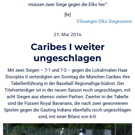
müssen zwei Siege gegen die Elks her.“
[hr]
Ellwangen Elks
Siegesserie
27. Mai 2014
Caribes I weiter
ungeschlagen
Mit zwei Siegen – 7-1 und 7-3 – gegen die Lokalrivalen Haar
Disciples II verteidigten am Sonntag die München Caribes ihre
Tabellenführung in der Baseball Regionalliga-Südost. Der
Titelverteidiger ist in der neuen Saison noch ungeschlagen, mit
acht Siegen aus ebenso vielen Partien. Zweiter in der Tabelle
sind die Füssen Royal Bavarians, die nach zwei gewonnenen
Spielen gegen die Gauting Indians ebenfalls noch ungeschlagen
sind, mit einer Bilanz von 6-0.