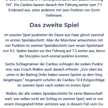
Hit“. Die Caribes bauten danach ihre Führung weiter zum 7-1
Endstand aus, unter anderem mit zwei Punkten von Scott
Viehmann.
Das zweite Spiel
Im zweiten Spiel punkteten die Gäste aus Haar gleich zweimal
im ersten Spielabschnitt. Aber die Münchner antworteten mit
vier Punkten im zweiten Spielabschnitt zum neuen Spielstand
von 4-2. Später bauten sie ihre Führung auf 7-2 weiter aus, bevor
die Disciples noch einmal punkten konnten.
Sechs Schlagmänner der Caribes schlugen die sieben Punkte
rein, was Coach Walker auch danach erfreute: „Von oben bis
unten in der Batting Order haben unsere Spieler zu dem Sieg
beigetragen.“ Insgesamt schufen die Caribes 10 Erfolgsschläge
im zweiten Spiel, nach sieben im ersten Spiel.
Walker, der alle sieben Spielabschnitte für seine Mannschaft
warf, war selber nicht am Schlag im zweiten Spiel, weil er von
einem Designated Hitter vertreten war, in diesem Fall vom Co-