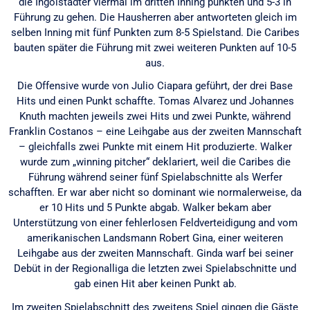
die Ingolstädter viermal im dritten Inning punkten und 5-3 in
Führung zu gehen. Die Hausherren aber antworteten gleich im
selben Inning mit fünf Punkten zum 8-5 Spielstand. Die Caribes
bauten später die Führung mit zwei weiteren Punkten auf 10-5
aus.
Die Offensive wurde von Julio Ciapara geführt, der drei Base
Hits und einen Punkt schaffte. Tomas Alvarez und Johannes
Knuth machten jeweils zwei Hits und zwei Punkte, während
Franklin Costanos – eine Leihgabe aus der zweiten Mannschaft
– gleichfalls zwei Punkte mit einem Hit produzierte. Walker
wurde zum „winning pitcher“ deklariert, weil die Caribes die
Führung während seiner fünf Spielabschnitte als Werfer
schafften. Er war aber nicht so dominant wie normalerweise, da
er 10 Hits und 5 Punkte abgab. Walker bekam aber
Unterstützung von einer fehlerlosen Feldverteidigung and vom
amerikanischen Landsmann Robert Gina, einer weiteren
Leihgabe aus der zweiten Mannschaft. Ginda warf bei seiner
Debüt in der Regionalliga die letzten zwei Spielabschnitte und
gab einen Hit aber keinen Punkt ab.
Im zweiten Spielabschnitt des zweitens Spiel gingen die Gäste