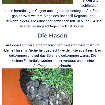
fangen und
schließlich
einen hartnäckigen Gegner aus Ingolstadt besiegen. Am Ende
gab es zwei weitere Siege des Baseball Regionalliga
Titelverteidigers. Die Münchner gewannen mit 10-5 und 5-4 und
blieben so ungeschlagen nach 18 Spielen.
Die Hasen
Auf dem Feld der Damenmannschaft mussten zunächst fünf
kleine Hasen in Sicherheit gebracht werden, sie aus Ihrem Bau
gekommen und auf das Spielfeld gekommen waren. Die
kleinen Fellknäule wurden sicher verstaut und in eine
Auffangstation gebracht.