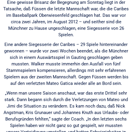
Eine gewisse Brisanz der Begegnung am Sonntag liegt in der
Tatsache, daß Füssen die letzte Mannschaft war, die die Caribes
im Baseballpark Oberwiesenfeld geschlagen hat. Das war vor
circa zwei Jahren, im August 2012 – und seither sind die
Münchner zu Hause ungeschlagen, eine Siegesserie von 26
Spielen.
Eine andere Siegesserie der Caribes – 29 Spiele hintereinander
gewonnen – wurde vor zwei Wochen beendet, als die Münchner
sich in einem Auswärtsspiel in Gauting geschlagen geben
mussten. Walker musste immerhin den Ausfall von fünf
Stammspielern kompensieren, allerdings mit sehr erfahrenen
Spielern aus der zweiten Mannschaft. Gegen Füssen werden bis
auf den verletzten Mateo Gatica wieder alle an Bord sein.
„Wenn man unsere Saison anschaut, war das erste Drittel sehr
stark. Dann begann sich durch die Verletzungen von Mateo und
Jimi die Situation zu verändern. Es kam noch dazu, daß Nick
Angstman, Kris Grunauer und Johannes Knuth aus Urlaubs- oder
Berufsgründen fehlten,“ sagte der Coach. „In den letzten sechs
Spielen haben wir nicht ganz so gut gespielt, wir mussten