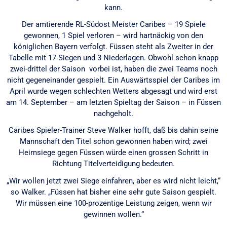
kann.
Der amtierende RL-Südost Meister Caribes – 19 Spiele
gewonnen, 1 Spiel verloren – wird hartnäckig von den
königlichen Bayern verfolgt. Füssen steht als Zweiter in der
Tabelle mit 17 Siegen und 3 Niederlagen. Obwohl schon knapp
zwei-drittel der Saison vorbei ist, haben die zwei Teams noch
nicht gegeneinander gespielt. Ein Auswärtsspiel der Caribes im
April wurde wegen schlechten Wetters abgesagt und wird erst
am 14. September – am letzten Spieltag der Saison – in Füssen
nachgeholt.
Caribes Spieler-Trainer Steve Walker hofft, daß bis dahin seine
Mannschaft den Titel schon gewonnen haben wird; zwei
Heimsiege gegen Füssen würde einen grossen Schritt in
Richtung Titelverteidigung bedeuten.
„Wir wollen jetzt zwei Siege einfahren, aber es wird nicht leicht,“
so Walker. „Füssen hat bisher eine sehr gute Saison gespielt.
Wir müssen eine 100-prozentige Leistung zeigen, wenn wir
gewinnen wollen.“