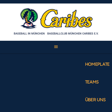
Skip
to
content
BASEBALL IN MÜNCHEN
BASEBALLCLUB MÜNCHEN CARIBES E.V.
HOMEPLATE
TEAMS
ÜBER UNS