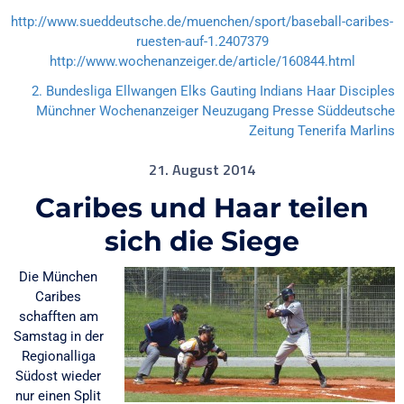
http://www.sueddeutsche.de/muenchen/sport/baseball-caribes-
ruesten-auf-1.2407379
http://www.wochenanzeiger.de/article/160844.html
2. Bundesliga
Ellwangen Elks
Gauting Indians
Haar Disciples
Münchner Wochenanzeiger
Neuzugang
Presse
Süddeutsche
Zeitung
Tenerifa Marlins
21. August 2014
Caribes und Haar teilen
sich die Siege
Die München
Caribes
schafften am
Samstag in der
Regionalliga
Südost wieder
nur einen Split