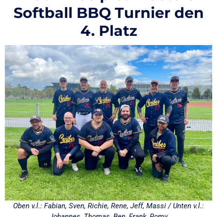
Softball BBQ Turnier den
4. Platz
Oben v.l.: Fabian, Sven, Richie, Rene, Jeff, Massi / Unten v.l.:
Johannes, Thomas, Ben, Frank, Romy