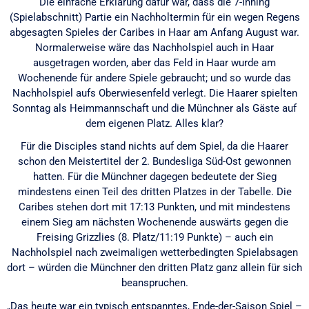
Die einfache Erklärung dafür war, dass die 7-Inning
(Spielabschnitt) Partie ein Nachholtermin für ein wegen Regens
abgesagten Spieles der Caribes in Haar am Anfang August war.
Normalerweise wäre das Nachholspiel auch in Haar
ausgetragen worden, aber das Feld in Haar wurde am
Wochenende für andere Spiele gebraucht; und so wurde das
Nachholspiel aufs Oberwiesenfeld verlegt. Die Haarer spielten
Sonntag als Heimmannschaft und die Münchner als Gäste auf
dem eigenen Platz. Alles klar?
Für die Disciples stand nichts auf dem Spiel, da die Haarer
schon den Meistertitel der 2. Bundesliga Süd-Ost gewonnen
hatten. Für die Münchner dagegen bedeutete der Sieg
mindestens einen Teil des dritten Platzes in der Tabelle. Die
Caribes stehen dort mit 17:13 Punkten, und mit mindestens
einem Sieg am nächsten Wochenende auswärts gegen die
Freising Grizzlies (8. Platz/11:19 Punkte) – auch ein
Nachholspiel nach zweimaligen wetterbedingten Spielabsagen
dort – würden die Münchner den dritten Platz ganz allein für sich
beanspruchen.
„Das heute war ein typisch entspanntes, Ende-der-Saison Spiel –