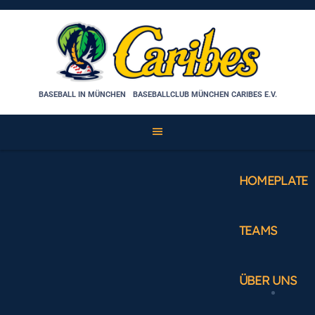
Skip
to
content
BASEBALL IN MÜNCHEN
BASEBALLCLUB MÜNCHEN CARIBES E.V.
HOMEPLATE
TEAMS
ÜBER UNS