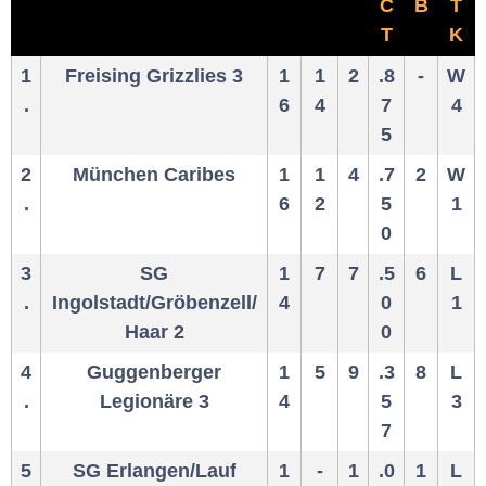
C
B
T
T
K
1
Freising Grizzlies 3
1
1
2
.8
-
W
.
6
4
7
4
5
2
München Caribes
1
1
4
.7
2
W
.
6
2
5
1
0
3
SG
1
7
7
.5
6
L
.
Ingolstadt/Gröbenzell/
4
0
1
Haar 2
0
4
Guggenberger
1
5
9
.3
8
L
.
Legionäre 3
4
5
3
7
5
SG Erlangen/Lauf
1
-
1
.0
1
L