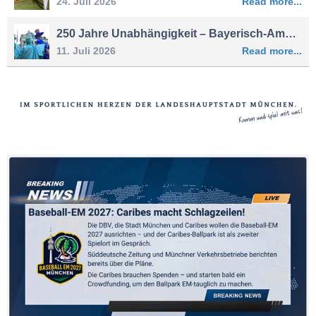
24. Juli 2026
Read more...
250 Jahre Unabhängigkeit – Bayerisch-Amerikanisches Freundschaftsfest
11. Juli 2026
Read more...