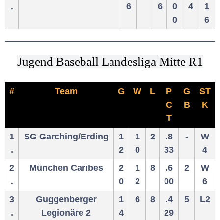
.
6
6
0
4
1
0
6
Jugend Baseball Landesliga Mitte R1
#
Team
G
W
L
P
G
ST
C
B
K
T
1
SG Garching/Erding
1
1
2
.8
-
W
.
2
0
33
4
2
München Caribes
2
1
8
.6
2
W
.
0
2
00
6
3
Guggenberger
1
6
8
.4
5
L2
.
Legionäre 2
4
29