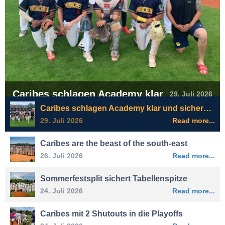
Caribes schlagen Academy klar
29. Juli 2026
und sichern Platz 2
Caribes schlagen Academy klar und sichern Platz 2
29. Juli 2026
Read more...
Caribes are the beast of the south-east
26. Juli 2026
Read more...
Sommerfestsplit sichert Tabellenspitze
24. Juli 2026
Read more...
Caribes mit 2 Shutouts in die Playoffs