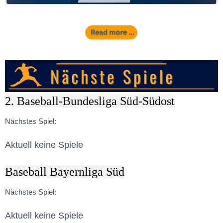
2. Baseball-Bundesliga Süd-Südost
Nächstes Spiel:
Aktuell keine Spiele
Baseball Bayernliga Süd
Nächstes Spiel:
Aktuell keine Spiele