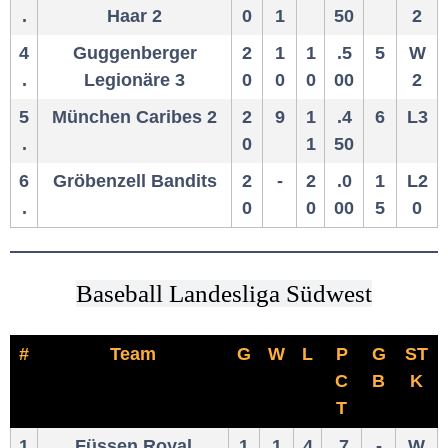
.
Haar 2
0
1
50
2
4
Guggenberger
2
1
1
.5
5
W
.
Legionäre 3
0
0
0
00
2
5
München Caribes 2
2
9
1
.4
6
L3
.
0
1
50
6
Gröbenzell Bandits
2
-
2
.0
1
L2
.
0
0
00
5
0
Baseball Landesliga Südwest
#
Team
G
W
L
P
G
ST
C
B
K
T
1
Füssen Royal
1
1
4
.7
-
W