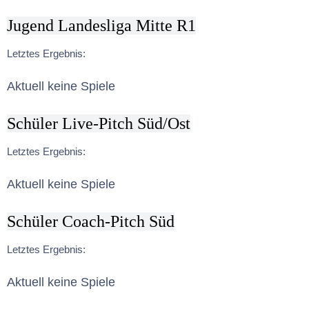
Jugend Landesliga Mitte R1
Letztes Ergebnis:
Aktuell keine Spiele
Schüler Live-Pitch Süd/Ost
Letztes Ergebnis:
Aktuell keine Spiele
Schüler Coach-Pitch Süd
Letztes Ergebnis:
Aktuell keine Spiele