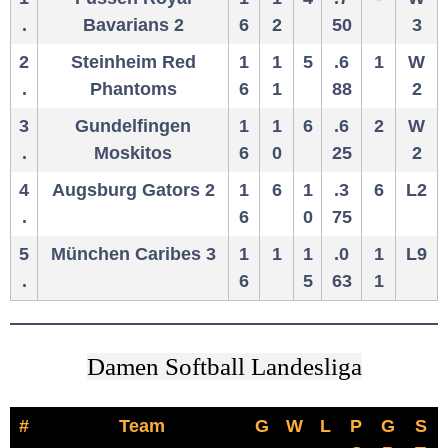
.
Bavarians 2
6
2
50
3
2
Steinheim Red
1
1
5
.6
1
W
.
Phantoms
6
1
88
2
3
Gundelfingen
1
1
6
.6
2
W
.
Moskitos
6
0
25
2
4
Augsburg Gators 2
1
6
1
.3
6
L2
.
6
0
75
5
München Caribes 3
1
1
1
.0
1
L9
.
6
5
63
1
Damen Softball Landesliga
#
Team
G
W
L
P
G
S