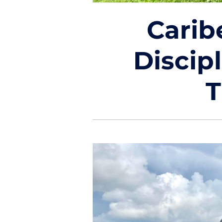
Carib
Discip
T