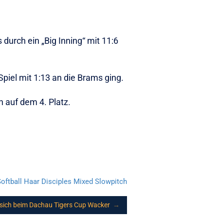
durch ein „Big Inning“ mit 11:6
piel mit 1:13 an die Brams ging.
n auf dem 4. Platz.
oftball
Haar Disciples
Mixed Slowpitch
 sich beim Dachau Tigers Cup Wacker
→