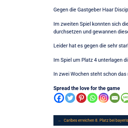
Gegen die Gastgeber Haar Discipl
Im zweiten Spiel konnten sich di
durchsetzen und gewannen diese
Leider hat es gegen die sehr sta
Im Spiel um Platz 4 unterlagen d
In zwei Wochen steht schon das 
Spread the love for the game
Post
←
Caribes erreichen 8. Platz bei bayer