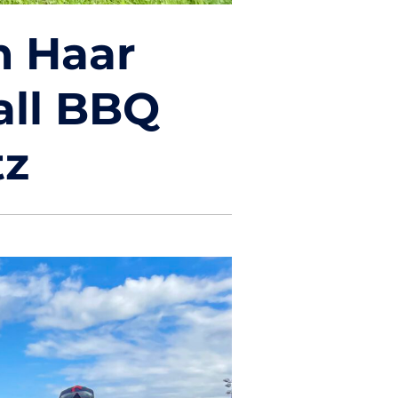
m Haar
all BBQ
tz