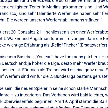
 aus Spanien und Venezuela, die durch die Vermittlung d
en erstligisten Tenerifa Marlins gekommen sind. Und Wal
cisco) sind sehr talentierte Werfer. Sie haben sehr fleiss
cht. Die werden unseren Werferstab immens stärken.“
t erst 20, Gonzalez 21 – schliessen sich einer Werferabte
. Walker und Angstman führten im vorigen Jahr die Regio
pke wichtige Erfahrung als „Relief Pitcher“ (Ersatzwerfe
nischem Baseball, ‚You can’t have too many pitchers‘ – 
in Deutschland; je höher die Liga, desto mehr Werfer bra
esser ist. Für mich als Trainer wird es eine ganz neue E
f Werfern sind wir fur die 2. Bundesliga bestens gerüstet
 sein, die neuen Spieler in seine schon starke Mannscha
Jahre – zu integrieren. Das Vorhaben wird bald leichter, 
ark Oberwiesenfeld beginnen. Am 19. April startet die Sa
l wird das erste Heimspiel stattfinden. Der Gegner: Neu