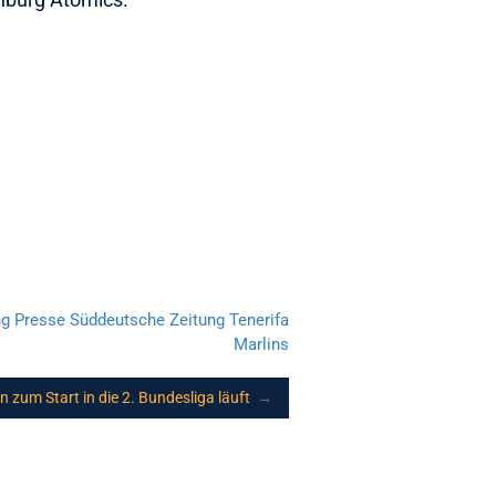
ng
Presse
Süddeutsche Zeitung
Tenerifa
Marlins
zum Start in die 2. Bundesliga läuft
→