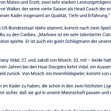
st von Mateo und Scott, zwei sehr starken Leistungsträge
ve Walker, der seine vierte Saison als Head Coach der er
nser Kader insgesamt an Qualität, Tiefe und Erfahrung.“
em US-Bundesstaat Idaho stammt, kommt nach zwei Spielze
ks zu den Caribes. „Marlowe ist ein sehr talentierter Cat
tion spielte. Er ist auch ein guter Schlagmann der unsere
any Vidal, 27, und Jakob von Mosch, 32, mit – beide habe
en Jahren bei den Haar Disciples kehrt Vidal, ein Aussen
ld zurück. Von Mosch, ein Innenfeldspieler, kommt von 
ler im Kader zu haben, die schon in den zwei höchsten Li
mir sicher, daß sie gut in unsere Mannschaft passen und e