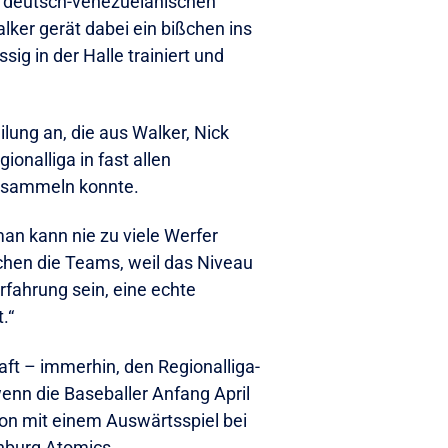
es deutsch-venezuelanischen
ker gerät dabei ein bißchen ins
ig in der Halle trainiert und
ilung an, die aus Walker, Nick
nalliga in fast allen
r) sammeln konnte.
man kann nie zu viele Werfer
uchen die Teams, weil das Niveau
rfahrung sein, eine echte
.“
ft – immerhin, den Regionalliga-
wenn die Baseballer Anfang April
ison mit einem Auswärtsspiel bei
enburg Atomics.