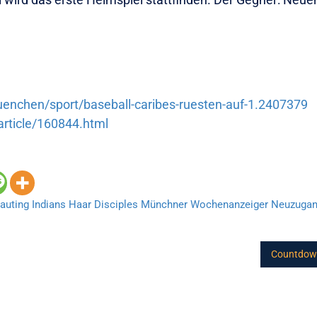
nchen/sport/baseball-caribes-ruesten-auf-1.2407379
rticle/160844.html
auting Indians
Haar Disciples
Münchner Wochenanzeiger
Neuzuga
Countdown 