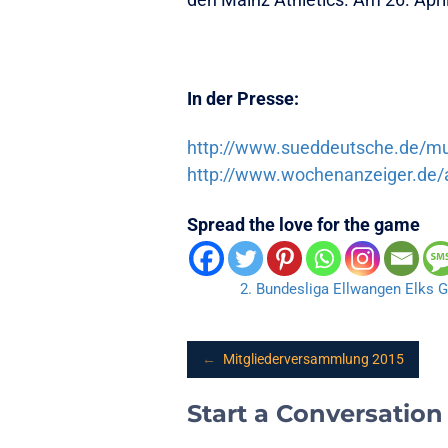
In der Presse:
http://www.sueddeutsche.de/mue
http://www.wochenanzeiger.de/a
Spread the love for the game
2. Bundesliga
Ellwangen Elks
G
Post
←
Mitgliederversammlung 2015
navigation
Start a Conversation