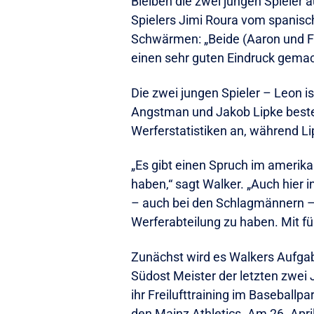
Bleiben die zwei jungen Spieler
Spielers Jimi Roura vom spanisch
Schwärmen: „Beide (Aaron und Fran
einen sehr guten Eindruck gema
Die zwei jungen Spieler – Leon is
Angstman und Jakob Lipke besteht
Werferstatistiken an, während Li
„Es gibt einen Spruch im amerika
haben,“ sagt Walker. „Auch hier 
– auch bei den Schlagmännern – b
Werferabteilung zu haben. Mit fün
Zunächst wird es Walkers Aufgabe
Südost Meister der letzten zwei 
ihr Freilufttraining im Baseballp
den Mainz Athletics. Am 26. Apri