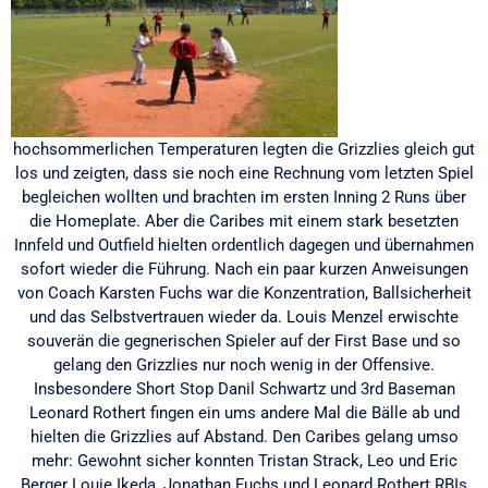
hochsommerlichen Temperaturen legten die Grizzlies gleich gut
los und zeigten, dass sie noch eine Rechnung vom letzten Spiel
begleichen wollten und brachten im ersten Inning 2 Runs über
die Homeplate. Aber die Caribes mit einem stark besetzten
Innfeld und Outfield hielten ordentlich dagegen und übernahmen
sofort wieder die Führung. Nach ein paar kurzen Anweisungen
von Coach Karsten Fuchs war die Konzentration, Ballsicherheit
und das Selbstvertrauen wieder da. Louis Menzel erwischte
souverän die gegnerischen Spieler auf der First Base und so
gelang den Grizzlies nur noch wenig in der Offensive.
Insbesondere Short Stop Danil Schwartz und 3rd Baseman
Leonard Rothert fingen ein ums andere Mal die Bälle ab und
hielten die Grizzlies auf Abstand. Den Caribes gelang umso
mehr: Gewohnt sicher konnten Tristan Strack, Leo und Eric
Berger Louie Ikeda, Jonathan Fuchs und Leonard Rothert RBIs