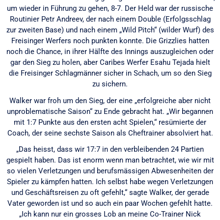
um wieder in Führung zu gehen, 8-7. Der Held war der russische
Routinier Petr Andreev, der nach einem Double (Erfolgsschlag
zur zweiten Base) und nach einem „Wild Pitch“ (wilder Wurf) des
Freisinger Werfers noch punkten konnte. Die Grizzlies hatten
noch die Chance, in ihrer Hälfte des Innings auszugleichen oder
gar den Sieg zu holen, aber Caribes Werfer Esahu Tejada hielt
die Freisinger Schlagmänner sicher in Schach, um so den Sieg
zu sichern.
Walker war froh um den Sieg, der eine „erfolgreiche aber nicht
unproblematische Saison“ zu Ende gebracht hat. „Wir begannen
mit 1:7 Punkte aus den ersten acht Spielen,“ resümierte der
Coach, der seine sechste Saison als Cheftrainer absolviert hat.
„Das heisst, dass wir 17:7 in den verbleibenden 24 Partien
gespielt haben. Das ist enorm wenn man betrachtet, wie wir mit
so vielen Verletzungen und berufsmässigen Abwesenheiten der
Spieler zu kämpfen hatten. Ich selbst habe wegen Verletzungen
und Geschäftsreisen zu oft gefehlt,“ sagte Walker, der gerade
Vater geworden ist und so auch ein paar Wochen gefehlt hatte.
„Ich kann nur ein grosses Lob an meine Co-Trainer Nick