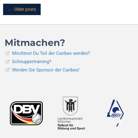
der
Car
Posts
←
Older posts
erfo
navigation
Mitmachen?
Möchtest Du Teil der Caribes werden?
Schnuppertraining?
Werden Sie Sponsor der Caribes!