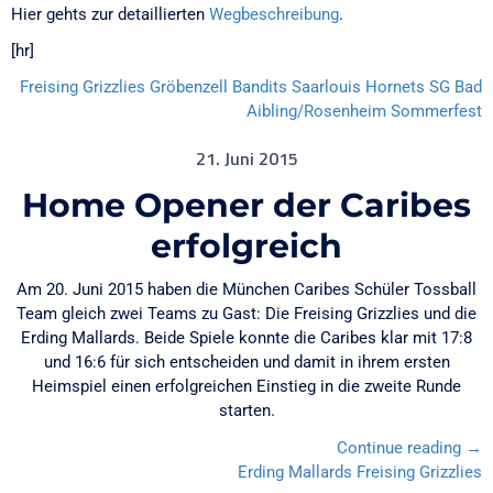
Hier gehts zur detaillierten
Wegbeschreibung
.
[hr]
Freising Grizzlies
Gröbenzell Bandits
Saarlouis Hornets
SG Bad
Aibling/Rosenheim
Sommerfest
21. Juni 2015
Home Opener der Caribes
erfolgreich
Am 20. Juni 2015 haben die München Caribes Schüler Tossball
Team gleich zwei Teams zu Gast: Die Freising Grizzlies und die
Erding Mallards. Beide Spiele konnte die Caribes klar mit 17:8
und 16:6 für sich entscheiden und damit in ihrem ersten
Heimspiel einen erfolgreichen Einstieg in die zweite Runde
starten.
„H
Continue reading
→
Ope
Erding Mallards
Freising Grizzlies