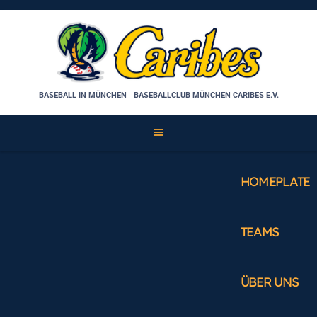
Skip
to
content
BASEBALL IN MÜNCHEN
BASEBALLCLUB MÜNCHEN CARIBES E.V.
HOMEPLATE
TEAMS
ÜBER UNS