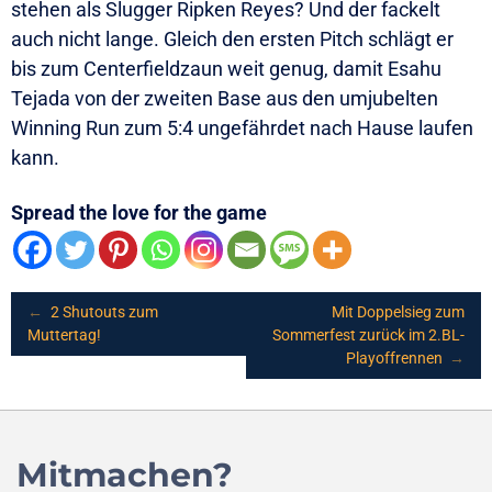
stehen als Slugger Ripken Reyes? Und der fackelt
auch nicht lange. Gleich den ersten Pitch schlägt er
bis zum Centerfieldzaun weit genug, damit Esahu
Tejada von der zweiten Base aus den umjubelten
Winning Run zum 5:4 ungefährdet nach Hause laufen
kann.
Spread the love for the game
Post
←
2 Shutouts zum
Mit Doppelsieg zum
Muttertag!
Sommerfest zurück im 2.BL-
Playoffrennen
→
navigation
Mitmachen?