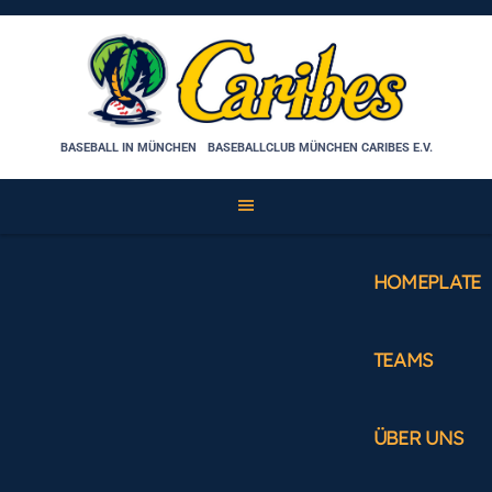
Skip
to
content
BASEBALL IN MÜNCHEN
BASEBALLCLUB MÜNCHEN CARIBES E.V.
HOMEPLATE
TEAMS
ÜBER UNS