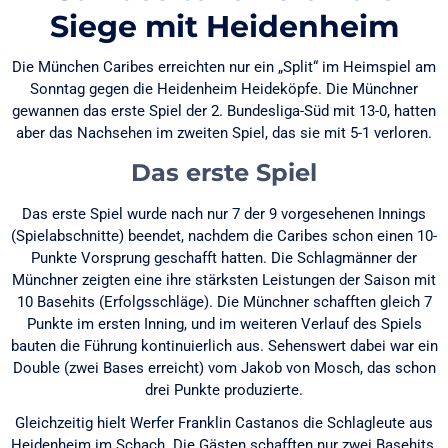
Siege mit Heidenheim
Die München Caribes erreichten nur ein „Split“ im Heimspiel am
Sonntag gegen die Heidenheim Heideköpfe. Die Münchner
gewannen das erste Spiel der 2. Bundesliga-Süd mit 13-0, hatten
aber das Nachsehen im zweiten Spiel, das sie mit 5-1 verloren.
Das erste Spiel
Das erste Spiel wurde nach nur 7 der 9 vorgesehenen Innings
(Spielabschnitte) beendet, nachdem die Caribes schon einen 10-
Punkte Vorsprung geschafft hatten. Die Schlagmänner der
Münchner zeigten eine ihre stärksten Leistungen der Saison mit
10 Basehits (Erfolgsschläge). Die Münchner schafften gleich 7
Punkte im ersten Inning, und im weiteren Verlauf des Spiels
bauten die Führung kontinuierlich aus. Sehenswert dabei war ein
Double (zwei Bases erreicht) vom Jakob von Mosch, das schon
drei Punkte produzierte.
Gleichzeitig hielt Werfer Franklin Castanos die Schlagleute aus
Heidenheim im Schach. Die Gästen schafften nur zwei Basehits,