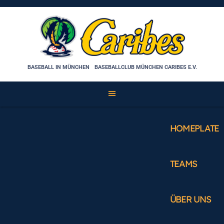
Skip
to
content
BASEBALL IN MÜNCHEN
BASEBALLCLUB MÜNCHEN CARIBES E.V.
HOMEPLATE
TEAMS
ÜBER UNS