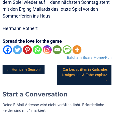
dem Spiel wieder auf – denn nächsten Sonntag steht
mit den Erging Mallards das letzte Spiel vor den
Sommerferien ins Haus.
Hermann Rothert
Spread the love for the game
Baldham Boars
Home-Run
Post
←
Hurricane Season!
Caribes splitten in Karlsruhe,
festigen den 3. Tabellenplatz
→
navigation
Start a Conversation
Deine E-Mail-Adresse wird nicht veröffentlicht.
Erforderliche
Felder sind mit
*
markiert