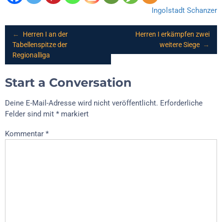
Ingolstadt Schanzer
Post
←
Herren I an der
Herren I erkämpfen zwei
Tabellenspitze der
weitere Siege
→
Regionalliga
navigation
Start a Conversation
Deine E-Mail-Adresse wird nicht veröffentlicht.
Erforderliche
Felder sind mit
*
markiert
Kommentar
*