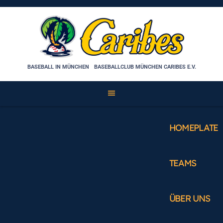
Skip
to
content
BASEBALL IN MÜNCHEN
BASEBALLCLUB MÜNCHEN CARIBES E.V.
HOMEPLATE
TEAMS
ÜBER UNS