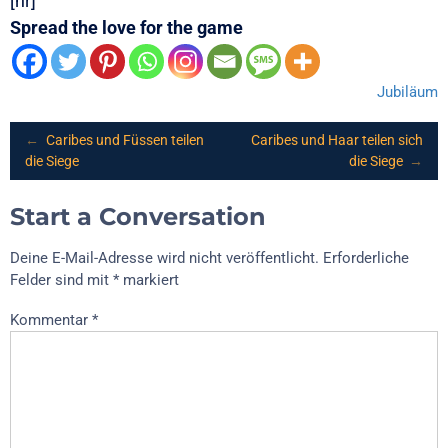
[hr]
Spread the love for the game
Jubiläum
Post
←
Caribes und Füssen teilen
Caribes und Haar teilen sich
die Siege
die Siege
→
navigation
Start a Conversation
Deine E-Mail-Adresse wird nicht veröffentlicht.
Erforderliche
Felder sind mit
*
markiert
Kommentar
*