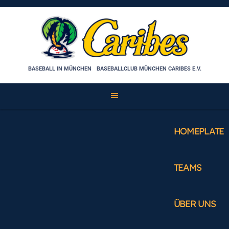
Skip
to
content
BASEBALL IN MÜNCHEN
BASEBALLCLUB MÜNCHEN CARIBES E.V.
HOMEPLATE
TEAMS
ÜBER UNS