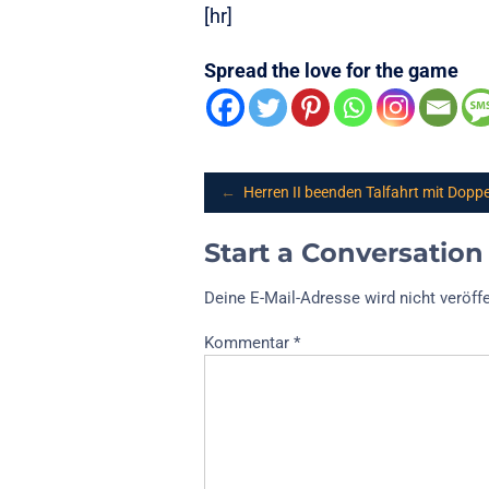
[hr]
Spread the love for the game
Post
←
Herren II beenden Talfahrt mit Dopp
navigation
Start a Conversation
Deine E-Mail-Adresse wird nicht veröffe
Kommentar
*