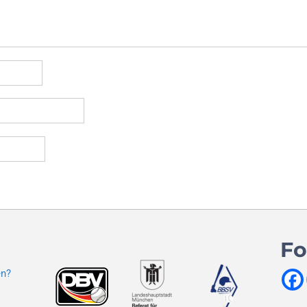
Fo
en?