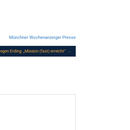
Münchner Wochenanzeiger
Presse
gegen Erding: „Mission (fast) erreicht“
→