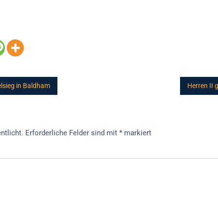
elsieg in Baldham
Herren II 
ntlicht.
Erforderliche Felder sind mit
*
markiert