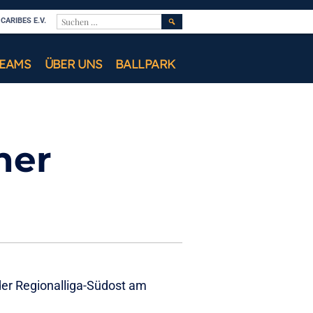
SUCHEN
ARIBES E.V.
NACH:
TEAMS
ÜBER UNS
BALLPARK
ner
r
der Regionalliga-Südost am