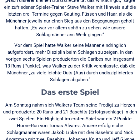
„Nach unserer kleinen Durststrecke tat das wirklich gut,“ sagte
ein zufriedener Spieler-Trainer Steve Walker mit Hinweis auf die
letzten drei Termine gegen Gauting, Füssen und Haar, als die
Münchner jeweils nur einen Sieg aus den Begegnungen geholt
hatten. „Es war vor allem schön zu sehen, wie unsere
Schlagmänner ans Werk gingen.“
Vor dem Spiel hatte Walker seine Männer eindringlich
aufgefordert, mehr Disziplin beim Schlagen zu zeigen. In den
vorigen sechs Spielen produzierten die Caribes nur insgesamt
13 Runs (Punkte), was Walker zu der Kritik veranlasste, daß die
Münchner „zu viele leichte Outs (Aus) durch undiszipliniertes
Schlagen abgaben.“
Das erste Spiel
Am Sonntag nahm sich Walkers Team seine Predigt zu Herzen
und produzierte 20 Runs und 21 Basehits (Erfolgsschläge) in den
zwei Spielen. Ein Highlight im ersten Spiel war ein 2-Punkte
Home-Run von Tomas Alvarez. Andere erfolgreiche
Schlagmänner waren Jakob Lipke mit drei Basehits und Nick
Angstman mit zwei Basehits. Johannes Knuth und Jeff Glynne