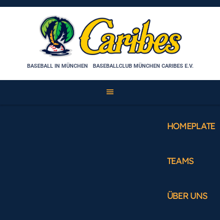
Skip
to
content
BASEBALL IN MÜNCHEN
BASEBALLCLUB MÜNCHEN CARIBES E.V.
HOMEPLATE
TEAMS
ÜBER UNS