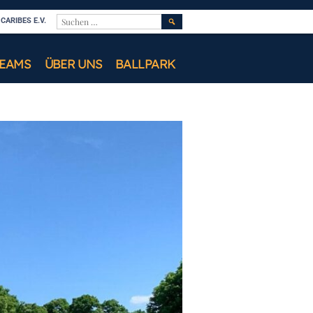
SUCHEN
ARIBES E.V.
NACH:
TEAMS
ÜBER UNS
BALLPARK