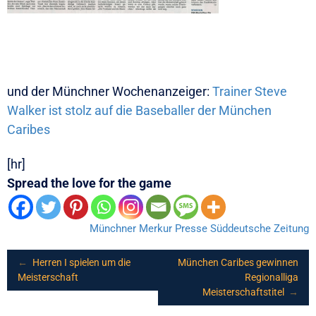
und der Münchner Wochenanzeiger:
Trainer Steve
Walker ist stolz auf die Baseballer der München
Caribes
[hr]
Spread the love for the game
Münchner Merkur
Presse
Süddeutsche Zeitung
Post
←
Herren I spielen um die
München Caribes gewinnen
Meisterschaft
Regionalliga
Meisterschaftstitel
→
navigation