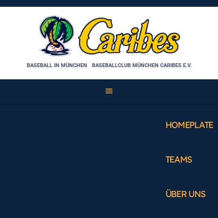
Skip
to
content
BASEBALL IN MÜNCHEN
BASEBALLCLUB MÜNCHEN CARIBES E.V.
HOMEPLATE
TEAMS
ÜBER UNS