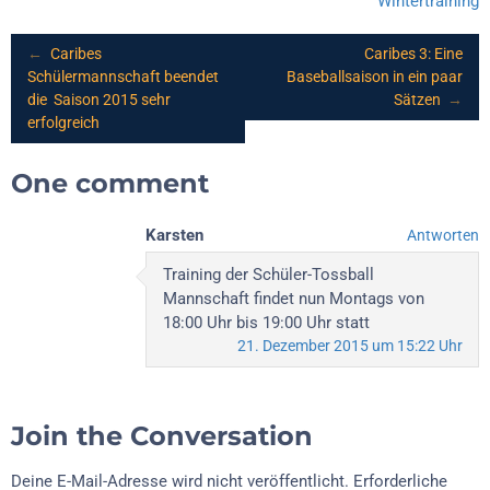
Wintertraining
Post
←
Caribes
Caribes 3: Eine
Schülermannschaft beendet
Baseballsaison in ein paar
die Saison 2015 sehr
Sätzen
→
navigation
erfolgreich
One comment
Karsten
Antworten
Training der Schüler-Tossball
Mannschaft findet nun Montags von
18:00 Uhr bis 19:00 Uhr statt
21. Dezember 2015 um 15:22 Uhr
Join the Conversation
Deine E-Mail-Adresse wird nicht veröffentlicht.
Erforderliche