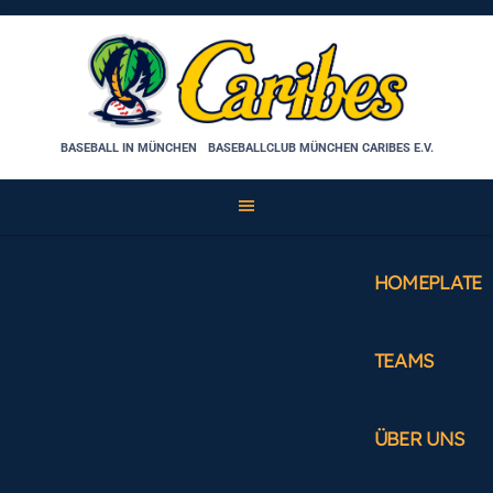
Skip
to
content
BASEBALL IN MÜNCHEN
BASEBALLCLUB MÜNCHEN CARIBES E.V.
HOMEPLATE
TEAMS
ÜBER UNS