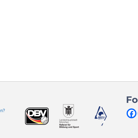
Fo
en?