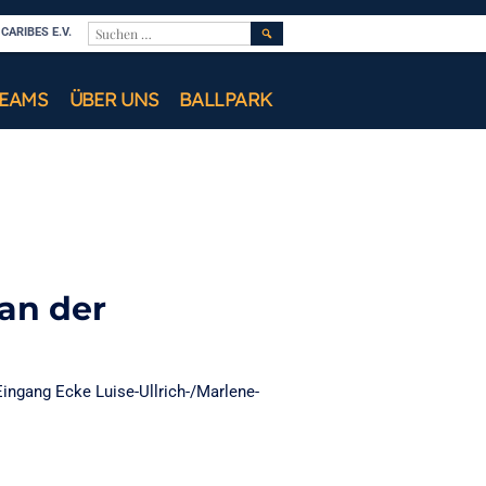
SUCHEN
ARIBES E.V.
NACH:
TEAMS
ÜBER UNS
BALLPARK
 an der
Eingang Ecke Luise-Ullrich-/Marlene-