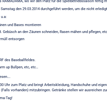
lles RAMADAMA, wo wir den Platz für die Spielbetriebssaison fertig
Samstag den 29.03.2014 durchgeführt werden, um die nicht erledig
 u.a:
ünen und Bases montieren
B. Gebüsch an den Zäunen schneiden, Rasen mähen und pflegen, etc
rmüll entsorgen
F des Baseballfeldes.
m up Bullpen, etc, etc…
iesen….
0 Uhr zum Platz und bringt Arbeitskleidung, Handschuhe und eigene 
(Falls vorhanden) mitzubringen. Getränke stellen wir ausreichen zu
ama-Tag!