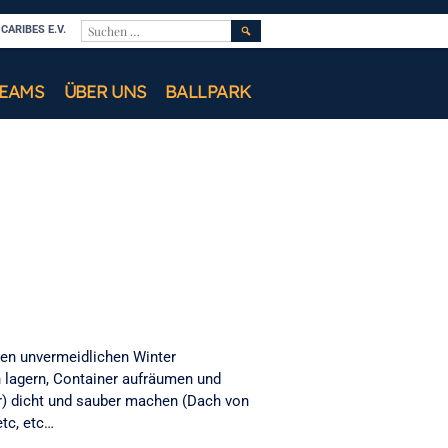
SUCHEN
ARIBES E.V.
NACH:
TEAMS
ÜBER UNS
BALLPARK
den unvermeidlichen Winter
n lagern, Container aufräumen und
r) dicht und sauber machen (Dach von
etc, etc…