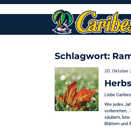
Skip
to
content
Schlagwort:
Ra
20. Oktober
Herb
Liebe Caribes
Wie jedes Jah
vorbereiten… 
säubern, bzw.
Blättern und 