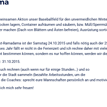
ma
einsamen Aktion unser Baseballfeld für den unvermeidlichen Winter v
ocken lagern, Container aufräumen und säubern, bzw. Müll/Sperrmül
r machen (Dach von Blättern und Ästen befreien), Ausrüstung sortie
st-Ramadama ist der Samstag 24.10.2015 und falls nötig auch der 25
es Jahr fällt er nicht in die Ferienzeit und ich rechne daher mit viel
cht bestimmen können, sondern es nur hoffen können, werden wir di
: 31.10.2015.
Euch rechnen (auch wenn nur für einige Stunden…) und so
r die Stadt sammeln (bezahlte Arbeitsstunden, um die
n die Coaches: sprecht eure Mannschaften persönlich an und motivie
ich mich sehr freuen!