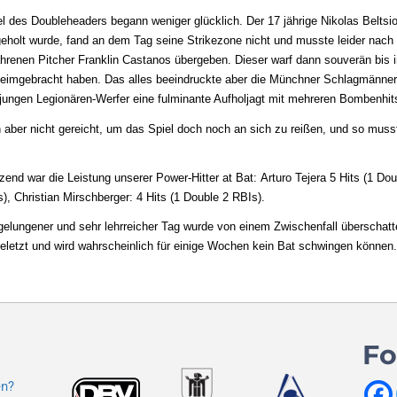
l des Doubleheaders begann weniger glücklich. Der 17 jährige Nikolas Belts
eholt wurde, fand an dem Tag seine Strikezone nicht und musste leider nach
ahrenen Pitcher Franklin Castanos übergeben. Dieser warf dann souverän bis i
heimgebracht haben. Das alles beeindruckte aber die Münchner Schlagmänne
jungen Legionären-Werfer eine fulminante Aufholjagt mit mehreren Bombenhit
 aber nicht gereicht, um das Spiel doch noch an sich zu reißen, und so muss
.
end war die Leistung unserer Power-Hitter at Bat: Arturo Tejera 5 Hits (1 Dou
), Christian Mirschberger: 4 Hits (1 Double 2 RBIs).
elungener und sehr lehrreicher Tag wurde von einem Zwischenfall überschatte
eletzt und wird wahrscheinlich für einige Wochen kein Bat schwingen können.
Fo
en?