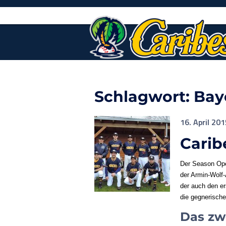
Skip
to
content
Schlagwort:
Bay
16. April 201
Carib
Der Season Ope
der Armin-Wolf
der auch den er
die gegnerische
Das zwe