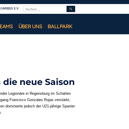
SUCHEN
ARIBES E.V.
NACH:
TEAMS
ÜBER UNS
BALLPARK
n die neue Saison
nder Legionäre in Regensburg im Schatten
gang Francisco Gonzales Rojas verstärkt,
en dominierte jedoch der U21-jährige Spanier
n.