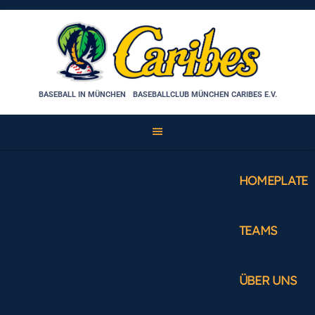
Skip
to
content
BASEBALL IN MÜNCHEN
BASEBALLCLUB MÜNCHEN CARIBES E.V.
HOMEPLATE
TEAMS
ÜBER UNS