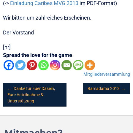
(->
Einladung Caribes MVG 2013
im PDF-Format)
Wir bitten um zahlreiches Erscheinen.
Der Vorstand
[hr]
Spread the love for the game
Mitgliederversammlung
Post
←
Danke für Euer Dasein,
Ramadama 2013
→
Eure Anteilnahme &
Unterstützung
navigation
Mitmachen?