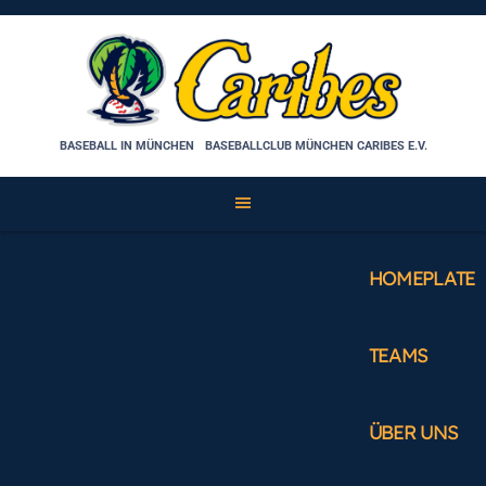
Skip
to
content
BASEBALL IN MÜNCHEN
BASEBALLCLUB MÜNCHEN CARIBES E.V.
HOMEPLATE
TEAMS
ÜBER UNS