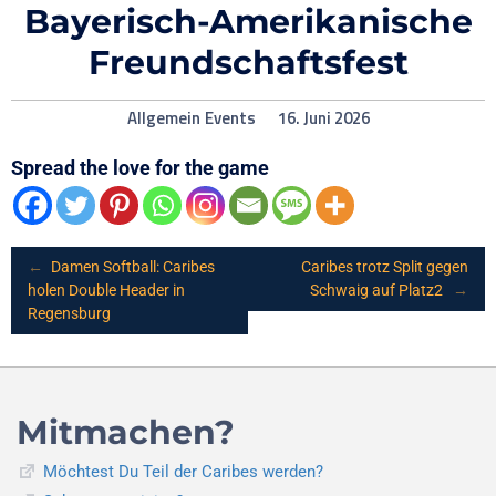
Bayerisch-Amerikanische
Freundschaftsfest
Allgemein
Events
16. Juni 2026
Spread the love for the game
Post
←
Damen Softball: Caribes
Caribes trotz Split gegen
holen Double Header in
Schwaig auf Platz2
→
Regensburg
navigation
Mitmachen?
Möchtest Du Teil der Caribes werden?