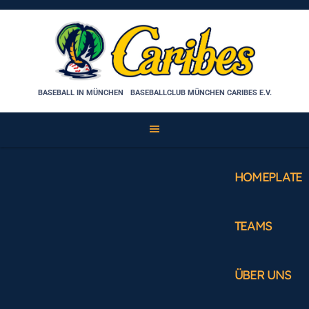
Skip
to
content
BASEBALL IN MÜNCHEN
BASEBALLCLUB MÜNCHEN CARIBES E.V.
HOMEPLATE
TEAMS
ÜBER UNS