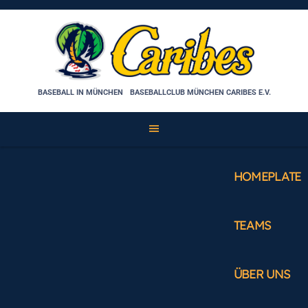
Skip
to
content
BASEBALL IN MÜNCHEN
BASEBALLCLUB MÜNCHEN CARIBES E.V.
HOMEPLATE
TEAMS
ÜBER UNS