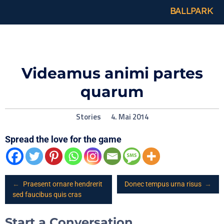
BALLPARK
Videamus animi partes
quarum
Stories
4. Mai 2014
Spread the love for the game
Post
←
Praesent ornare hendrerit
Donec tempus urna risus
→
sed faucibus quis cras
navigation
Start a Conversation