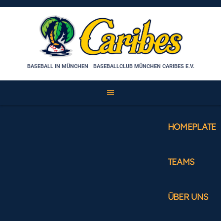
Skip
to
content
BASEBALL IN MÜNCHEN
BASEBALLCLUB MÜNCHEN CARIBES E.V.
HOMEPLATE
TEAMS
ÜBER UNS