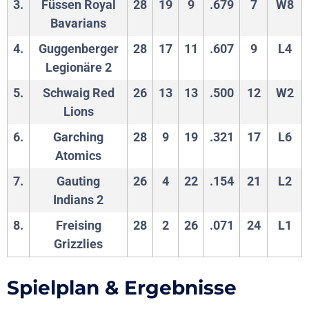
3.
Füssen Royal
28
19
9
.679
7
W8
Bavarians
4.
Guggenberger
28
17
11
.607
9
L4
Legionäre 2
5.
Schwaig Red
26
13
13
.500
12
W2
Lions
6.
Garching
28
9
19
.321
17
L6
Atomics
7.
Gauting
26
4
22
.154
21
L2
Indians 2
8.
Freising
28
2
26
.071
24
L1
Grizzlies
Spielplan & Ergebnisse