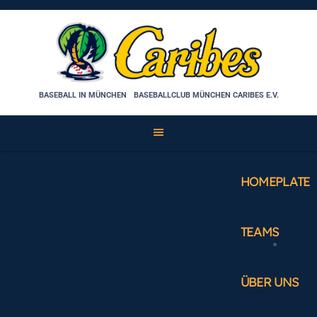
Skip
to
content
BASEBALL IN MÜNCHEN
BASEBALLCLUB MÜNCHEN CARIBES E.V.
HOMEPLATE
TEAMS
ÜBER UNS