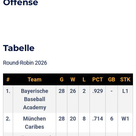
Offense
Tabelle
Round-Robin 2026
#
Team
G
W
L
PCT
GB
STK
1.
Bayerische
28
26
2
.929
-
L1
Baseball
Academy
2.
München
28
20
8
.714
6
W1
Caribes