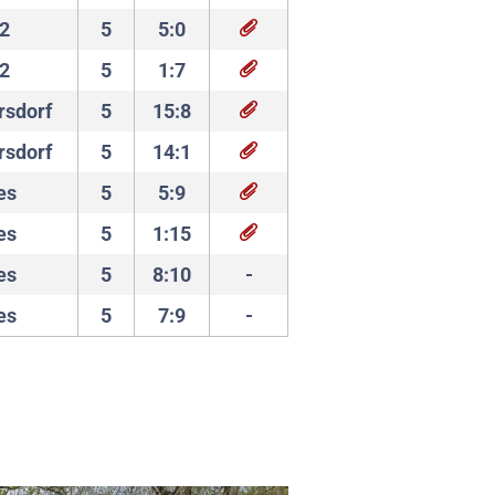
 2
5
5:0
 2
5
1:7
rsdorf
5
15:8
rsdorf
5
14:1
es
5
5:9
es
5
1:15
es
5
8:10
-
es
5
7:9
-