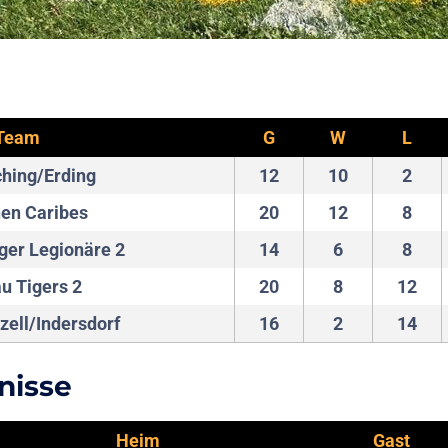
Team
G
W
L
hing/Erding
12
10
2
en Caribes
20
12
8
er Legionäre 2
14
6
8
u Tigers 2
20
8
12
ell/Indersdorf
16
2
14
nisse
Heim
Gast