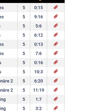
es
5
0:15
es
5
9:16
s
5
5:6
s
5
6:12
es
5
0:13
es
5
7:6
s
5
0:16
s
5
10:3
näre 2
5
6:20
näre 2
5
11:19
ing
5
1:7
ing
5
3:2