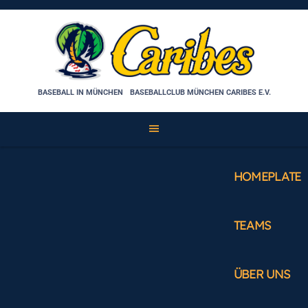
Skip
to
content
BASEBALL IN MÜNCHEN
BASEBALLCLUB MÜNCHEN CARIBES E.V.
HOMEPLATE
TEAMS
ÜBER UNS