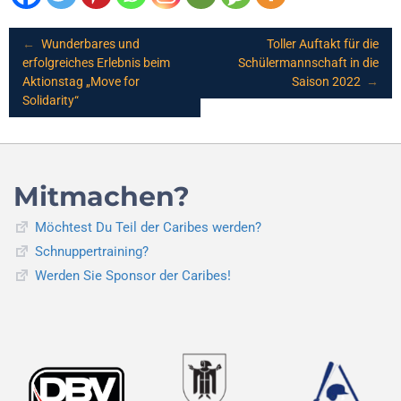
Post
←
Wunderbares und
Toller Auftakt für die
erfolgreiches Erlebnis beim
Schülermannschaft in die
Aktionstag „Move for
Saison 2022
→
navigation
Solidarity“
Mitmachen?
Möchtest Du Teil der Caribes werden?
Schnuppertraining?
Werden Sie Sponsor der Caribes!